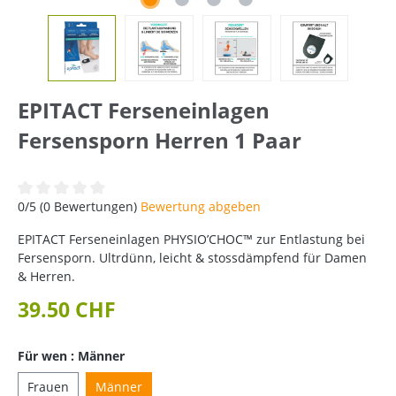
EPITACT Ferseneinlagen
Fersensporn Herren 1 Paar
Durchschnittliche Bewertung von 0 von 5 Sternen
0/5 (0 Bewertungen)
Bewertung abgeben
EPITACT Ferseneinlagen PHYSIO’CHOC™ zur Entlastung bei
Fersensporn. Ultrdünn, leicht & stossdämpfend für Damen
& Herren.
39.50 CHF
Für wen : Männer
Frauen
Männer