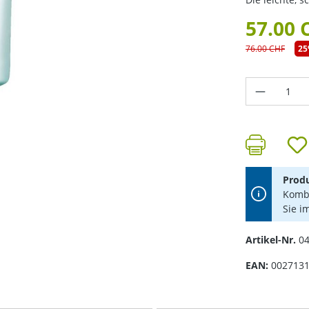
57.00 
76.00 CHF
2
Produkt 
Produ
Kombi
Sie i
Artikel-Nr.
0
EAN:
002713