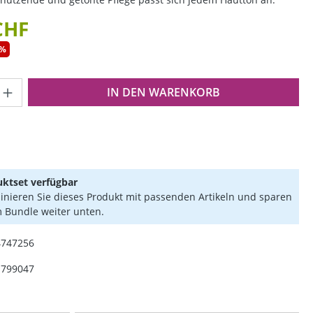
CHF
5%
Anzahl: Gib den gewünschten Wert ein o
IN DEN WARENKORB
ktset verfügbar
nieren Sie dieses Produkt mit passenden Artikeln und sparen
m Bundle weiter unten.
4747256
1799047