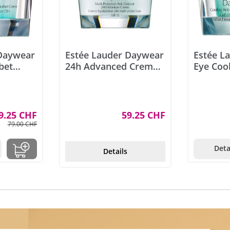
 Daywear
Estée Lauder Daywear
Estée L
bet
24h Advanced Creme
Eye Cool
50ml
SPF15 50 ml
Oxidant
Creme 
9.25 CHF
59.25 CHF
79.00 CHF
Deta
Details