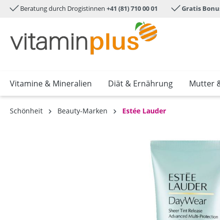
Beratung durch Drogistinnen
+41 (81) 710 00 01
Gratis Bonu
e springen
Zur Hauptnavigation springen
Vitamine & Mineralien
Diät & Ernährung
Mutter 
Schönheit
Beauty-Marken
Estée Lauder