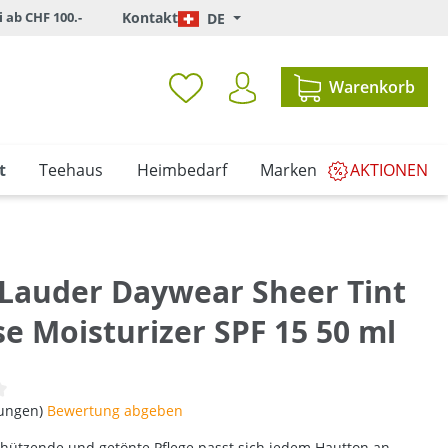
i ab CHF 100.-
Kontakt
DE
Warenkorb
t
Teehaus
Heimbedarf
Marken
AKTIONEN
 Lauder Daywear Sheer Tint
e Moisturizer SPF 15 50 ml
iche Bewertung von 0 von 5 Sternen
tungen)
Bewertung abgeben
schützende und getönte Pflege passt sich jedem Hautton an.