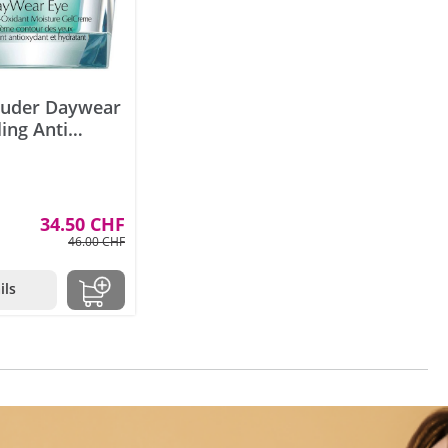
auder Daywear
ing Anti
 Moisture Gel
15ml
34.50 CHF
46.00 CHF
ils