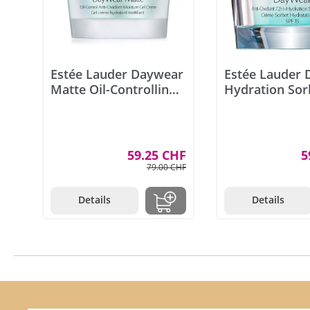
Estée Lauder Daywear
Estée Lauder
Matte Oil-Controlling
Hydration Sor
Creme 50ml
Creme SPF15 
59.25 CHF
5
79.00 CHF
Details
Details