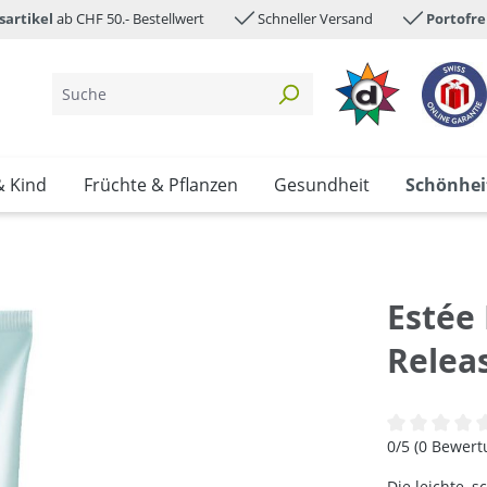
sartikel
ab CHF 50.- Bestellwert
Schneller Versand
Portofre
& Kind
Früchte & Pflanzen
Gesundheit
Schönhei
Estée
Releas
Durchschnittl
0/5 (0 Bewer
Die leichte, 