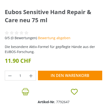
Eubos Sensitive Hand Repair &
Care neu 75 ml
Durchschnittliche Bewertung von 0 von 5 Sternen
0/5 (0 Bewertungen)
Bewertung abgeben
Die besondere Aktiv-Formel für gepflegte Hände aus der
EUBOS-Forschung.
11.90 CHF
Produkt Anzahl: Gib den gewünschten Wer
IN DEN WARENKORB
Artikel-Nr.
7792647