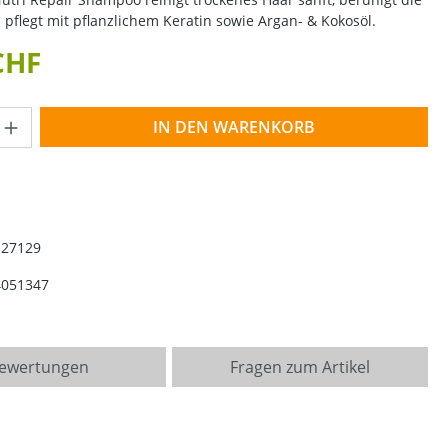
pflegt mit pflanzlichem Keratin sowie Argan- & Kokosöl.
CHF
Anzahl: Gib den gewünschten Wert ein o
IN DEN WARENKORB
127129
4051347
ewertungen
Fragen zum Artikel