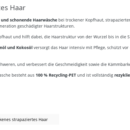
tes Haar
e und schonende Haarwäsche
bei trockener Kopfhaut, strapazierte
eneration geschädigter Haarstrukturen.
haut und hilft dabei, die Haarstruktur von der Wurzel bis in die S
anöl und Kokosöl
versorgt das Haar intensiv mit Pflege, schützt v
chweren, und verbessert die Geschmeidigkeit sowie die Kämmbarke
lasche besteht aus
100 % Recycling-PET
und ist vollständig
rezykli
ckenes strapaziertes Haar