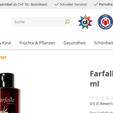
sartikel
ab CHF 50.- Bestellwert
Schneller Versand
Portofre
& Kind
Früchte & Pflanzen
Gesundheit
Schönhei
lege
Farfa
ml
Durchschnittl
0/5 (0 Bewer
Das Farfalla 