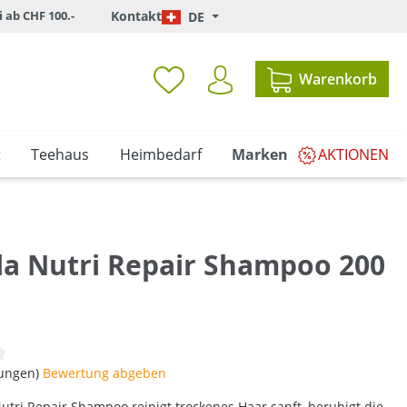
i ab CHF 100.-
Kontakt
DE
Warenkorb
t
Teehaus
Heimbedarf
Marken
AKTIONEN
lla Nutri Repair Shampoo 200
iche Bewertung von 0 von 5 Sternen
tungen)
Bewertung abgeben
Nutri Repair Shampoo reinigt trockenes Haar sanft, beruhigt die