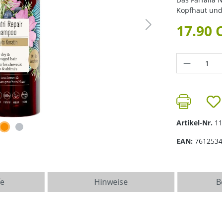
Kopfhaut und 
17.90 
Produkt 
Artikel-Nr.
1
EAN:
761253
fe
Hinweise
B