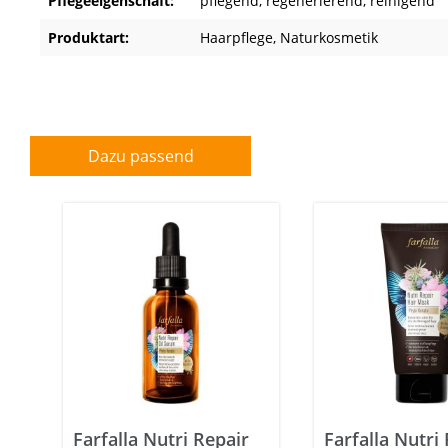
Pflegeeigenschaft:
pflegend
, regenerierend
, reinigend
Produktart:
Haarpflege
, Naturkosmetik
Dazu passend
Farfalla Nutri Repair
Farfalla Nutri