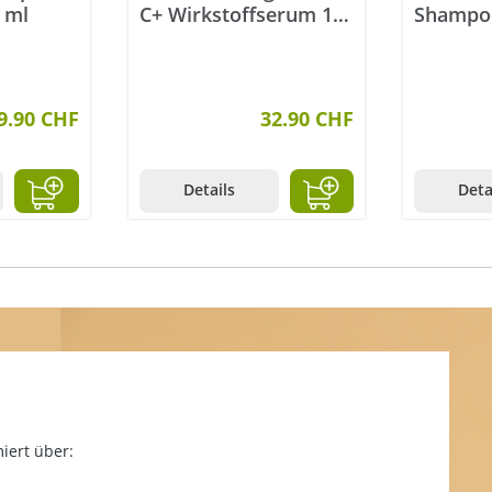
 ml
C+ Wirkstoffserum 15
Shampo
ml
9.90 CHF
32.90 CHF
Details
Deta
iert über: