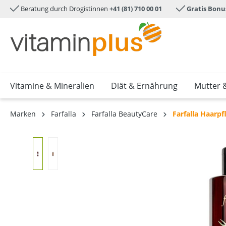
Beratung durch Drogistinnen
+41 (81) 710 00 01
Gratis Bonu
e springen
Zur Hauptnavigation springen
Vitamine & Mineralien
Diät & Ernährung
Mutter 
Marken
Farfalla
Farfalla BeautyCare
Farfalla Haarpf