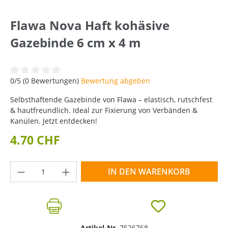
Flawa Nova Haft kohäsive
Gazebinde 6 cm x 4 m
Durchschnittliche Bewertung von 0 von 5 Sternen
0/5 (0 Bewertungen)
Bewertung abgeben
Selbsthaftende Gazebinde von Flawa – elastisch, rutschfest
& hautfreundlich. Ideal zur Fixierung von Verbänden &
Kanülen. Jetzt entdecken!
4.70 CHF
Produkt Anzahl: Gib den gewünschten Wer
IN DEN WARENKORB
Artikel-Nr.
7526768