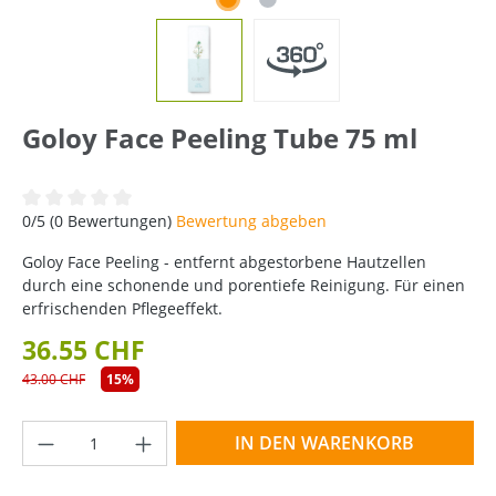
Goloy Face Peeling Tube 75 ml
Durchschnittliche Bewertung von 0 von 5 Sternen
0/5 (0 Bewertungen)
Bewertung abgeben
Goloy Face Peeling - entfernt abgestorbene Hautzellen
durch eine schonende und porentiefe Reinigung. Für einen
erfrischenden Pflegeeffekt.
36.55 CHF
43.00 CHF
15%
Produkt Anzahl: Gib den gewünschten Wer
IN DEN WARENKORB