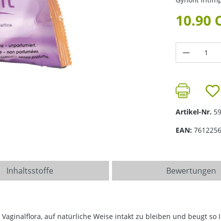
10.90 
Produkt 
Artikel-Nr.
5
EAN:
761225
Inhaltsstoffe
Bewertungen
 Vaginalflora, auf natürliche Weise intakt zu bleiben und beugt so 