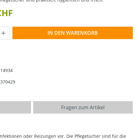
CHF
Anzahl: Gib den gewünschten Wert ein o
IN DEN WARENKORB
914934
6370429
Fragen zum Artikel
Infektionen oder Reizungen vor. Die Pflegetücher sind für die