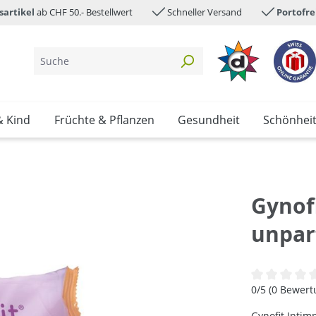
sartikel
ab CHF 50.- Bestellwert
Schneller Versand
Portofre
& Kind
Früchte & Pflanzen
Gesundheit
Schönhei
Gynof
unpar
Durchschnittl
0/5 (0 Bewer
Gynofit Intim