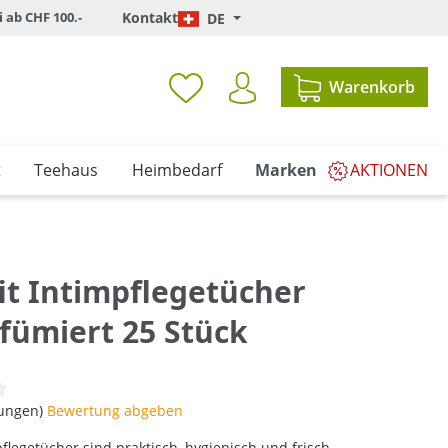
i ab CHF 100.-
Kontakt
DE
Warenkorb
t
Teehaus
Heimbedarf
Marken
AKTIONEN
it Intimpflegetücher
fümiert 25 Stück
iche Bewertung von 0 von 5 Sternen
tungen)
Bewertung abgeben
pflegetücher sind praktisch, hygienisch und frisch.