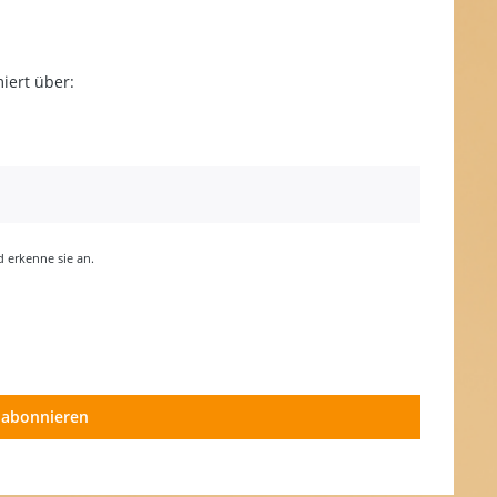
iert über:
erkenne sie an.
 abonnieren