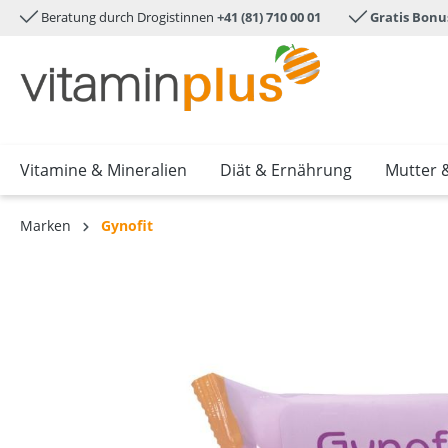
Beratung durch Drogistinnen
+41 (81) 710 00 01
Gratis Bonu
e springen
Zur Hauptnavigation springen
Vitamine & Mineralien
Diät & Ernährung
Mutter 
Marken
Gynofit