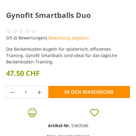
Gynofit Smartballs Duo
Durchschnittliche Bewertung von 0 von 5 Sternen
0/5 (0 Bewertungen)
Bewertung abgeben
Die Beckenboden-Kugeln für spielerisch, effizientes
Training. Gynofit Smartballs sind ideal für das tägliche
Beckenboden-Training.
47.50 CHF
Produkt Anzahl: Gib den gewünschten Wer
IN DEN WARENKORB
Artikel-Nr.
5363546