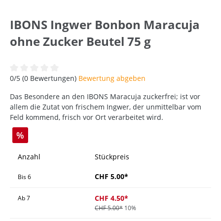
IBONS Ingwer Bonbon Maracuja
ohne Zucker Beutel 75 g
Durchschnittliche Bewertung von 0 von 5 Sternen
0/5 (0 Bewertungen)
Bewertung abgeben
Das Besondere an den IBONS Maracuja zuckerfrei; ist vor
allem die Zutat von frischem Ingwer, der unmittelbar vom
Feld kommend, frisch vor Ort verarbeitet wird.
%
Anzahl
Stückpreis
CHF 5.00*
Bis
6
CHF 4.50*
Ab
7
CHF 5.00*
10%