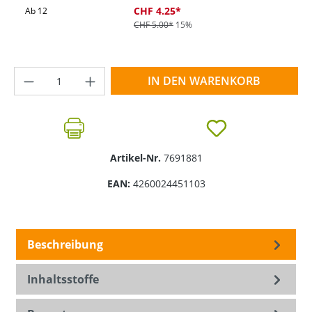
CHF 4.25*
Ab
12
CHF 5.00*
15%
Produkt Anzahl: Gib den gewünschten Wer
IN DEN WARENKORB
Artikel-Nr.
7691881
EAN:
4260024451103
Beschreibung
Inhaltsstoffe