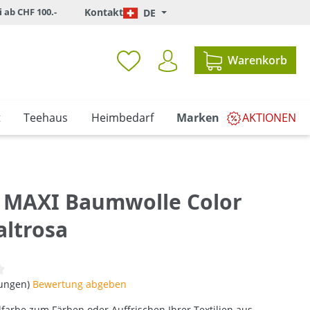
i ab CHF 100.-
Kontakt
DE
Warenkorb
t
Teehaus
Heimbedarf
Marken
AKTIONEN
 MAXI Baumwolle Color
altrosa
iche Bewertung von 0 von 5 Sternen
tungen)
Bewertung abgeben
ilfarbe zum Färben oder Auffrischen Ihrer Textilien aus