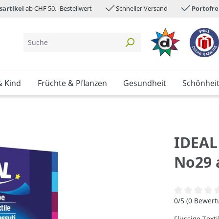
sartikel
ab CHF 50.- Bestellwert
Schneller Versand
Portofre
& Kind
Früchte & Pflanzen
Gesundheit
Schönhei
IDEAL
No29 
Durchschnittl
0/5 (0 Bewer
Flüssige Text