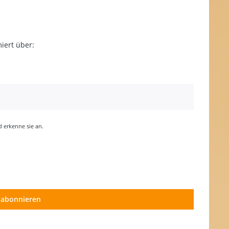
iert über:
erkenne sie an.
 abonnieren