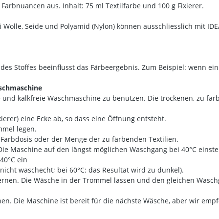
 Farbnuancen aus. Inhalt: 75 ml Textilfarbe und 100 g Fixierer.
i Wolle, Seide und Polyamid (Nylon) können ausschliesslich mit IDE
 des Stoffes beeinflusst das Färbeergebnis. Zum Beispiel: wenn ein 
aschmaschine
und kalkfreie Waschmaschine zu benutzen. Die trockenen, zu färb
xierer) eine Ecke ab, so dass eine Öffnung entsteht.
ommel legen.
Farbdosis oder der Menge der zu färbenden Textilien.
 Die Maschine auf den längst möglichen Waschgang bei 40°C einst
40°C ein
nicht waschecht; bei 60°C: das Resultat wird zu dunkel).
fernen. Die Wäsche in der Trommel lassen und den gleichen Was
en. Die Maschine ist bereit für die nächste Wäsche, aber wir e