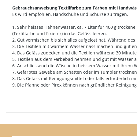
Gebrauchsanweisung Textilfarbe zum Färben mit Handwäs
Es wird empfohlen, Handschuhe und Schürze zu tragen.
1. Sehr heisses Hahnenwasser, ca. 7 Liter für 400 g trockene
(Textilfarbe und Fixierer) in das Gefäss leeren.
2. Gut vermischen bis sich alles aufgelöst hat. Während de
3. Die Textilen mit warmem Wasser nass machen und gut entf
4. Das Gefäss zudecken und die Textilen während 30 Minuten
5. Textilen aus dem Färbebad nehmen und gut mit Wasser aus
6. Anschliessend die Wäsche in heissem Wasser mit Ihrem 
7. Gefärbtes Gewebe am Schatten oder im Tumbler trocknen
8. Das Gefäss mit Reinigungsmittel oder falls erforderlich m
9. Die Pfanne oder Pirex können nach gründlicher Reinigun