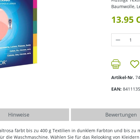
Baumwolle, Le
13.95 
Produkt 
Artikel-Nr.
7
EAN:
841113
Hinweise
Bewertungen
rosa färbt bis zu 400 g Textilien in dunklem Farbton und bis zu ma
für die Waschmaschine. Wählen Sie für das Relooking von Kleidern 