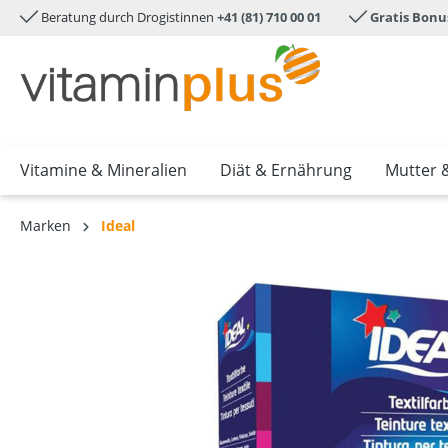
Beratung durch Drogistinnen
+41 (81) 710 00 01
Gratis Bonu
e springen
Zur Hauptnavigation springen
Vitamine & Mineralien
Diät & Ernährung
Mutter 
Marken
Ideal