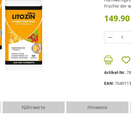
Früchte der 
149.90
Produkt 
Artikel-Nr.
7
EAN:
764011
Nährwerte
Hinweise