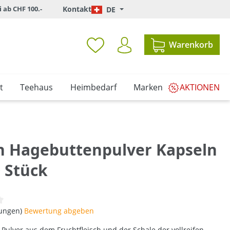
i ab CHF 100.-
Kontakt
DE
Warenkorb
t
Teehaus
Heimbedarf
Marken
AKTIONEN
in Hagebuttenpulver Kapseln
0 Stück
iche Bewertung von 0 von 5 Sternen
tungen)
Bewertung abgeben
Pulver aus dem Fruchtfleisch und der Schale der vollreifen