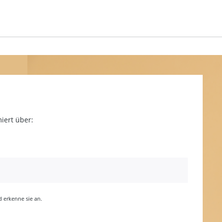
iert über:
erkenne sie an.