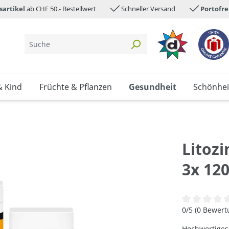
sartikel
ab CHF 50.- Bestellwert
Schneller Versand
Portofre
& Kind
Früchte & Pflanzen
Gesundheit
Schönhei
Litoz
3x 12
Durchschnittl
0/5 (0 Bewer
Hochwertiges 