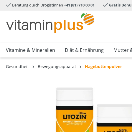
Beratung durch Drogistinnen
+41 (81) 710 00 01
Gratis Bonu
e springen
Zur Hauptnavigation springen
Vitamine & Mineralien
Diät & Ernährung
Mutter 
Gesundheit
Bewegungsapparat
Hagebuttenpulver