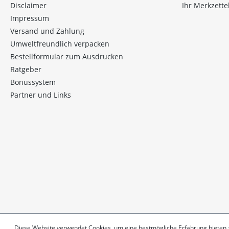
Disclaimer
Ihr Merkzette
Impressum
Versand und Zahlung
Umweltfreundlich verpacken
Bestellformular zum Ausdrucken
Ratgeber
Bonussystem
Partner und Links
Diese Website verwendet Cookies, um eine bestmögliche Erfahrung bieten
©2026 Vitaminplus c/o Welldro AG