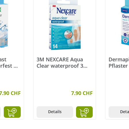
ast
3M NEXCARE Aqua
Dermapl
rfest 3
Clear waterproof 3
Pflaster
ck
Grössen assortiert 14
Stück
7.90 CHF
7.90 CHF
Details
Deta