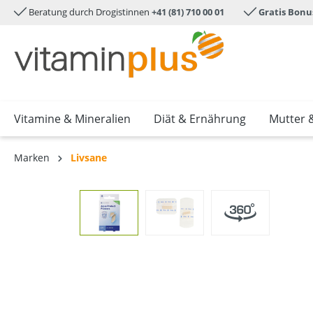
Beratung durch Drogistinnen
+41 (81) 710 00 01
Gratis Bonu
e springen
Zur Hauptnavigation springen
Vitamine & Mineralien
Diät & Ernährung
Mutter 
Marken
Livsane