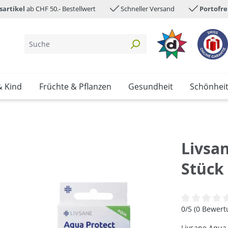
sartikel
ab CHF 50.- Bestellwert
Schneller Versand
Portofre
& Kind
Früchte & Pflanzen
Gesundheit
Schönhei
Livsan
Stück
Durchschnittl
0/5 (0 Bewer
Livsane Aqua 