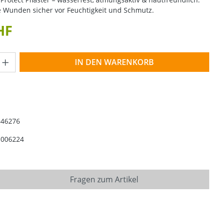
e Wunden sicher vor Feuchtigkeit und Schmutz.
HF
Anzahl: Gib den gewünschten Wert ein o
IN DEN WARENKORB
846276
1006224
Fragen zum Artikel