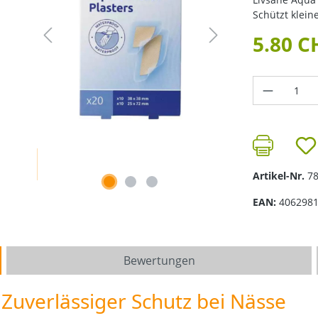
Schützt klein
5.80 C
Produkt 
Artikel-Nr.
7
EAN:
406298
Bewertungen
 Zuverlässiger Schutz bei Nässe