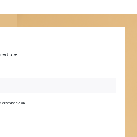
iert über:
erkenne sie an.