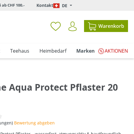
i ab CHF 100.-
Kontakt
DE
Warenkorb
t
Teehaus
Heimbedarf
Marken
AKTIONEN
e Aqua Protect Pflaster 20
iche Bewertung von 0 von 5 Sternen
tungen)
Bewertung abgeben
Protect Pflaster – wasserfest, atmungsaktiv & hautfreundlich.