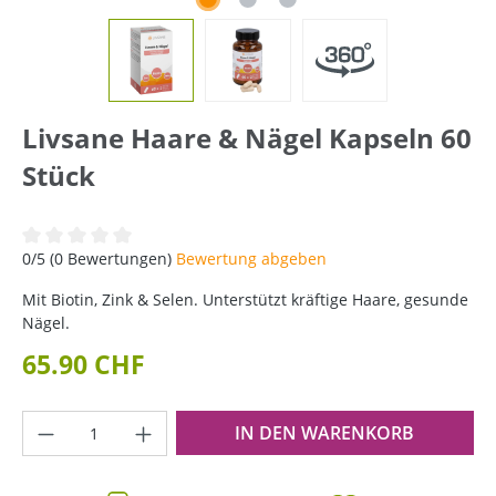
Livsane Haare & Nägel Kapseln 60
Stück
Durchschnittliche Bewertung von 0 von 5 Sternen
0/5 (0 Bewertungen)
Bewertung abgeben
Mit Biotin, Zink & Selen. Unterstützt kräftige Haare, gesunde
Nägel.
65.90 CHF
Produkt Anzahl: Gib den gewünschten Wer
IN DEN WARENKORB