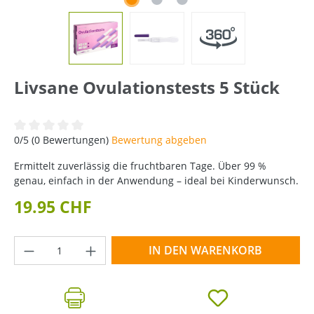
Livsane Ovulationstests 5 Stück
Durchschnittliche Bewertung von 0 von 5 Sternen
0/5 (0 Bewertungen)
Bewertung abgeben
Ermittelt zuverlässig die fruchtbaren Tage. Über 99 %
genau, einfach in der Anwendung – ideal bei Kinderwunsch.
19.95 CHF
Produkt Anzahl: Gib den gewünschten Wer
IN DEN WARENKORB