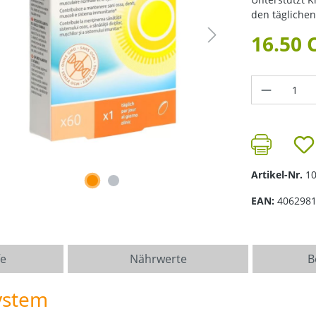
den täglichen
16.50 
Produkt 
Artikel-Nr.
1
EAN:
406298
fe
Nährwerte
B
ystem