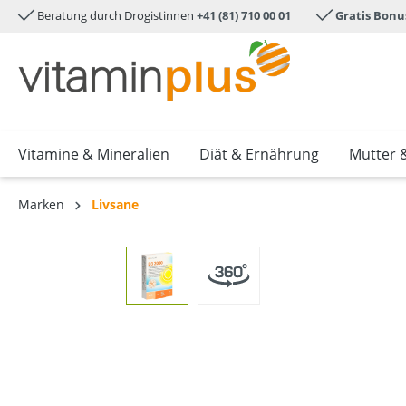
Beratung durch Drogistinnen
+41 (81) 710 00 01
Gratis Bonu
e springen
Zur Hauptnavigation springen
Vitamine & Mineralien
Diät & Ernährung
Mutter 
Marken
Livsane