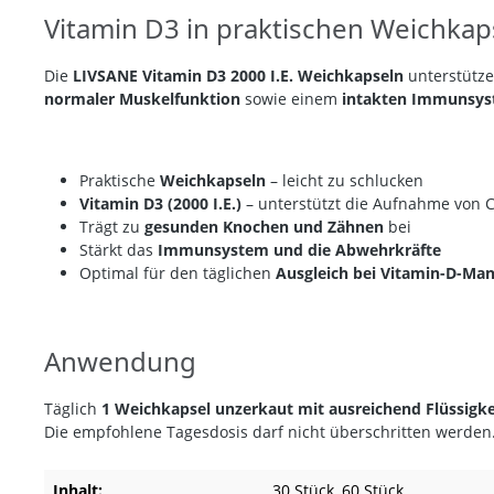
Vitamin D3 in praktischen Weichkap
Die
LIVSANE Vitamin D3 2000 I.E. Weichkapseln
unterstütze
normaler Muskelfunktion
sowie einem
intakten Immunsy
Praktische
Weichkapseln
– leicht zu schlucken
Vitamin D3 (2000 I.E.)
– unterstützt die Aufnahme von
Trägt zu
gesunden Knochen und Zähnen
bei
Stärkt das
Immunsystem und die Abwehrkräfte
Optimal für den
täglichen
Ausgleich bei Vitamin-D-Man
Anwendung
Täglich
1 Weichkapsel unzerkaut mit ausreichend Flüssigke
Die empfohlene Tagesdosis darf nicht überschritten werden
Inhalt:
30 Stück
, 60 Stück