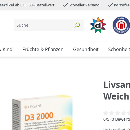
sartikel
ab CHF 50.- Bestellwert
Schneller Versand
Portofre
& Kind
Früchte & Pflanzen
Gesundheit
Schönhei
Livsa
Weich
Durchschnittl
0/5 (0 Bewer
Unterstützt 