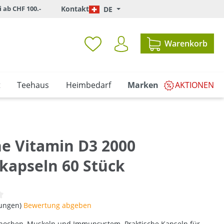
i ab CHF 100.-
Kontakt
DE
Warenkorb
t
Teehaus
Heimbedarf
Marken
AKTIONEN
ne Vitamin D3 2000
kapseln 60 Stück
iche Bewertung von 0 von 5 Sternen
tungen)
Bewertung abgeben
Knochen, Muskeln und Immunsystem. Praktische Kapseln für