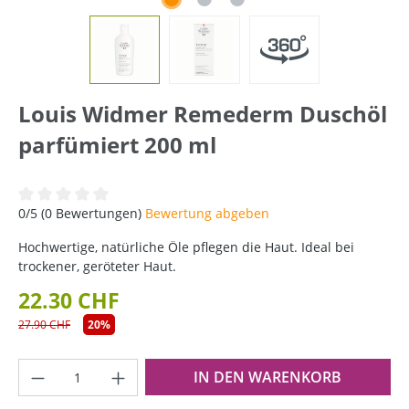
Louis Widmer Remederm Duschöl
parfümiert 200 ml
Durchschnittliche Bewertung von 0 von 5 Sternen
0/5 (0 Bewertungen)
Bewertung abgeben
Hochwertige, natürliche Öle pflegen die Haut. Ideal bei
trockener, geröteter Haut.
22.30 CHF
27.90 CHF
20%
Produkt Anzahl: Gib den gewünschten Wer
IN DEN WARENKORB