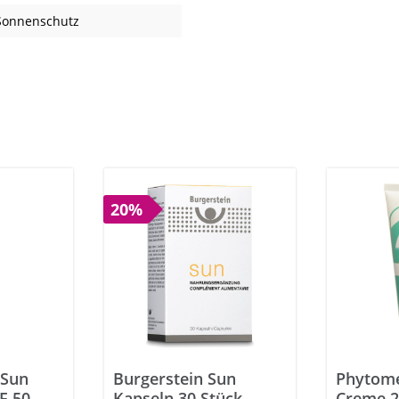
 Sonnenschutz
20%
 Sun
Burgerstein Sun
Phytome
F 50
Kapseln 30 Stück
Creme 2