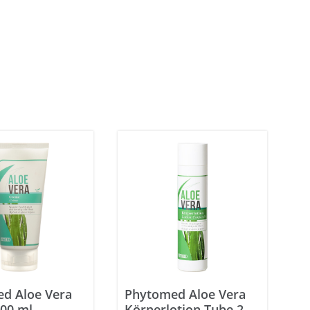
d Aloe Vera
Phytomed Aloe Vera
00 ml
Körperlotion Tube 250