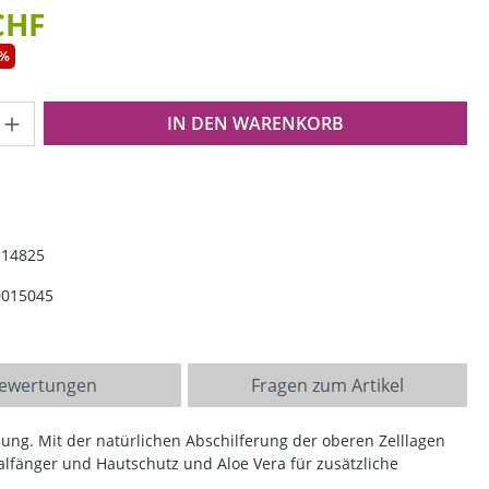
CHF
0%
Anzahl: Gib den gewünschten Wert ein o
IN DEN WARENKORB
114825
0015045
ewertungen
Fragen zum Artikel
nung. Mit der natürlichen Abschilferung der oberen Zelllagen
alfänger und Hautschutz und Aloe Vera für zusätzliche