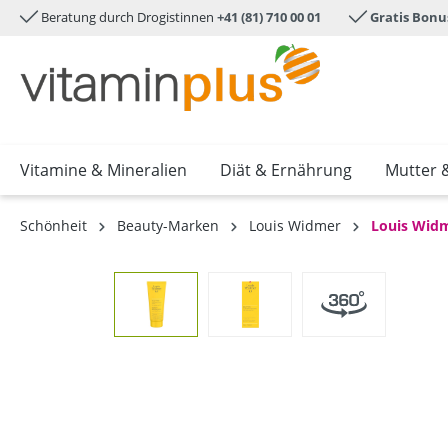
Beratung durch Drogistinnen
+41 (81) 710 00 01
Gratis Bonu
e springen
Zur Hauptnavigation springen
Vitamine & Mineralien
Diät & Ernährung
Mutter 
Schönheit
Beauty-Marken
Louis Widmer
Louis Wid