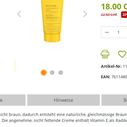
18.00 
22.50 CHF
2
Produkt 
Artikel-Nr.
1
EAN:
761148
fe
Hinweise
B
icht braun, dadurch entsteht eine natürliche, gleichmässige Bräu
Die angenehme, nicht fettende Creme enthält Vitamin E als Radik