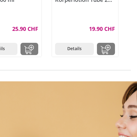
ml
25.90 CHF
19.90 CHF
ils
Details