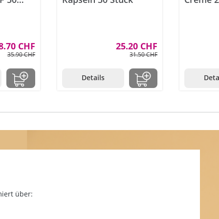
mit
8.70 CHF
25.20 CHF
35.90 CHF
31.50 CHF
Details
Deta
iert über: