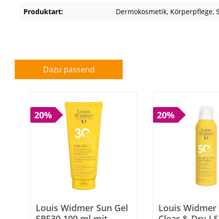
Produktart:
Dermokosmetik
, Körperpflege
,
Dazu passend
20%
20%
Louis Widmer Sun Gel
Louis Widmer
SPF30 100 ml mit
Clear & Dry LS