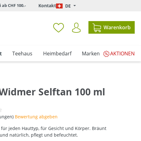
i ab CHF 100.-
Kontakt
DE
Warenkorb
t
Teehaus
Heimbedarf
Marken
AKTIONEN
 Widmer Selftan 100 ml
iche Bewertung von 0 von 5 Sternen
tungen)
Bewertung abgeben
für jeden Hauttyp, für Gesicht und Körper. Bräunt
und natürlich, pflegt und befeuchtet.