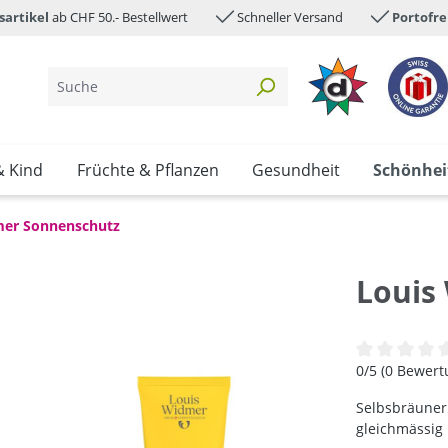
sartikel
ab CHF 50.- Bestellwert
Schneller Versand
Portofre
& Kind
Früchte & Pflanzen
Gesundheit
Schönhei
mer Sonnenschutz
Louis
Durchschnittl
0/5 (0 Bewer
Selbsbräuner 
gleichmässig 