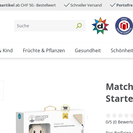
sartikel
ab CHF 50.- Bestellwert
Schneller Versand
Portofre
& Kind
Früchte & Pflanzen
Gesundheit
Schönhei
Match
Starte
Durchschnittl
0/5 (0 Bewer
Das Beißring 