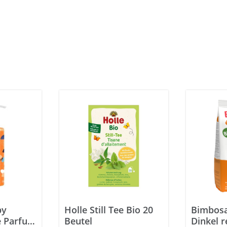
by
Holle Still Tee Bio 20
Bimbosa
e Parfum
Beutel
Dinkel re