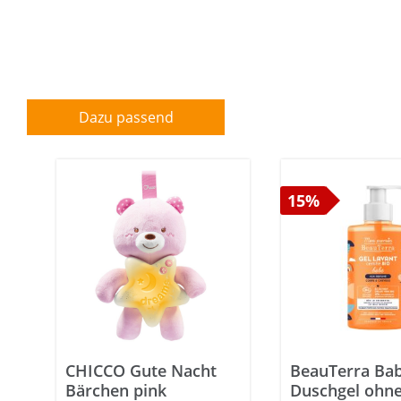
Dazu passend
15%
CHICCO Gute Nacht
BeauTerra Ba
Bärchen pink
Duschgel ohn