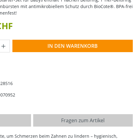
nbürsten mit antimikrobiellem Schutz durch BioCote®. BPA-frei
nenfest!
CHF
Anzahl: Gib den gewünschten Wert ein o
IN DEN WARENKORB
028516
9070952
Fragen zum Artikel
ukte, um Schmerzen beim Zahnen zu lindern – hygienisch,