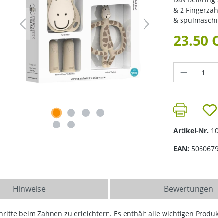
& 2 Fingerzah
& spülmaschi
23.50 
Produkt 
Artikel-Nr.
1
EAN:
506067
Hinweise
Bewertungen
hritte beim Zahnen zu erleichtern. Es enthält alle wichtigen Prod