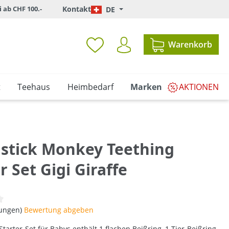
i ab CHF 100.-
Kontakt
DE
Warenkorb
t
Teehaus
Heimbedarf
Marken
AKTIONEN
stick Monkey Teething
r Set Gigi Giraffe
iche Bewertung von 0 von 5 Sternen
tungen)
Bewertung abgeben
Starter-Set für Babys enthält 1 flachen Beißring, 1 Tier-Beißring