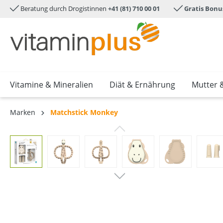
Beratung durch Drogistinnen
+41 (81) 710 00 01
Gratis Bonu
e springen
Zur Hauptnavigation springen
Vitamine & Mineralien
Diät & Ernährung
Mutter 
Marken
Matchstick Monkey