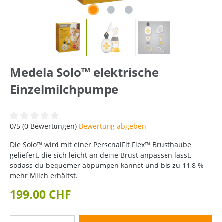
Medela Solo™ elektrische
Einzelmilchpumpe
Durchschnittliche Bewertung von 0 von 5 Sternen
0/5 (0 Bewertungen)
Bewertung abgeben
Die Solo™ wird mit einer PersonalFit Flex™ Brusthaube
geliefert, die sich leicht an deine Brust anpassen lässt,
sodass du bequemer abpumpen kannst und bis zu 11,8 %
mehr Milch erhältst.
199.00 CHF