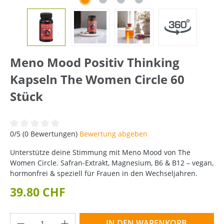
Meno Mood Positiv Thinking
Kapseln The Women Circle 60
Stück
Durchschnittliche Bewertung von 0 von 5 Sternen
0/5 (0 Bewertungen)
Bewertung abgeben
Unterstütze deine Stimmung mit Meno Mood von The
Women Circle. Safran-Extrakt, Magnesium, B6 & B12 – vegan,
hormonfrei & speziell für Frauen in den Wechseljahren.
39.80 CHF
Produkt Anzahl: Gib den gewünschten Wer
IN DEN WARENKORB