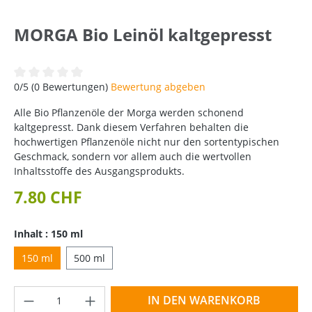
MORGA Bio Leinöl kaltgepresst
Durchschnittliche Bewertung von 0 von 5 Sternen
0/5 (0 Bewertungen)
Bewertung abgeben
Alle Bio Pflanzenöle der Morga werden schonend
kaltgepresst. Dank diesem Verfahren behalten die
hochwertigen Pflanzenöle nicht nur den sortentypischen
Geschmack, sondern vor allem auch die wertvollen
Inhaltsstoffe des Ausgangsprodukts.
7.80 CHF
Inhalt : 150 ml
150 ml
500 ml
Produkt Anzahl: Gib den gewünschten Wer
IN DEN WARENKORB