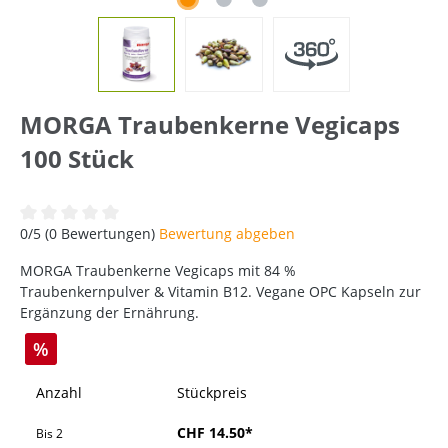
MORGA Traubenkerne Vegicaps
100 Stück
Durchschnittliche Bewertung von 0 von 5 Sternen
0/5 (0 Bewertungen)
Bewertung abgeben
MORGA Traubenkerne Vegicaps mit 84 %
Traubenkernpulver & Vitamin B12. Vegane OPC Kapseln zur
Ergänzung der Ernährung.
%
Anzahl
Stückpreis
CHF 14.50*
Bis
2