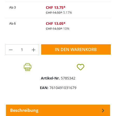
CHF 13.75*
Ab
3
CHF 14.50*
5.17%
CHF 13.05*
Ab
6
CHF 14.50*
10%
Produkt Anzahl: Gib den gewünschten Wer
IN DEN WARENKORB
Artikel-Nr.
5785342
EAN:
7610491031679
Beschreibung