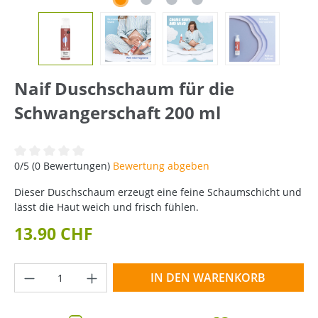
Naif Duschschaum für die
Schwangerschaft 200 ml
Durchschnittliche Bewertung von 0 von 5 Sternen
0/5 (0 Bewertungen)
Bewertung abgeben
Dieser Duschschaum erzeugt eine feine Schaumschicht und
lässt die Haut weich und frisch fühlen.
13.90 CHF
Produkt Anzahl: Gib den gewünschten Wer
IN DEN WARENKORB