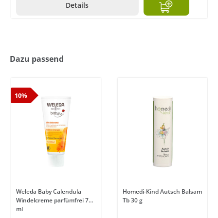
Details
Dazu passend
10%
Weleda Baby Calendula
Homedi-Kind Autsch Balsam
Windelcreme parfümfrei 75
Tb 30 g
ml