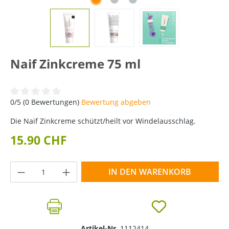
Naif Zinkcreme 75 ml
Durchschnittliche Bewertung von 0 von 5 Sternen
0/5 (0 Bewertungen)
Bewertung abgeben
Die Naif Zinkcreme schützt/heilt vor Windelausschlag.
15.90 CHF
Produkt Anzahl: Gib den gewünschten Wer
IN DEN WARENKORB
Artikel-Nr.
1112414