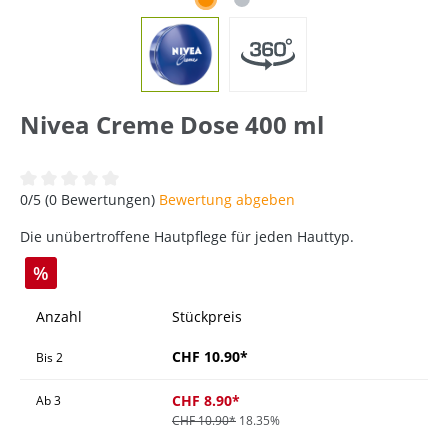
Nivea Creme Dose 400 ml
Durchschnittliche Bewertung von 0 von 5 Sternen
0/5 (0 Bewertungen)
Bewertung abgeben
Die unübertroffene Hautpflege für jeden Hauttyp.
%
Anzahl
Stückpreis
CHF 10.90*
Bis
2
CHF 8.90*
Ab
3
CHF 10.90*
18.35%