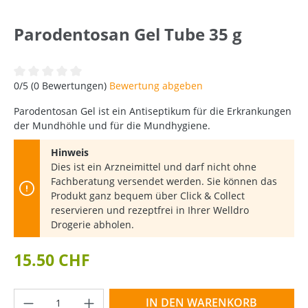
Parodentosan Gel Tube 35 g
Durchschnittliche Bewertung von 0 von 5 Sternen
0/5 (0 Bewertungen)
Bewertung abgeben
Parodentosan Gel ist ein Antiseptikum für die Erkrankungen
der Mundhöhle und für die Mundhygiene.
Hinweis
Dies ist ein Arzneimittel und darf nicht ohne
Fachberatung versendet werden. Sie können das
Produkt ganz bequem über Click & Collect
reservieren und rezeptfrei in Ihrer Welldro
Drogerie abholen.
15.50 CHF
Produkt Anzahl: Gib den gewünschten Wer
IN DEN WARENKORB