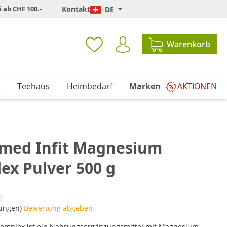
i ab CHF 100.-
Kontakt
DE
Warenkorb
t
Teehaus
Heimbedarf
Marken
AKTIONEN
med Infit Magnesium
ex Pulver 500 g
iche Bewertung von 0 von 5 Sternen
tungen)
Bewertung abgeben
mplex ist ein Nahrungsergänzungsmittel mit Magnesium.