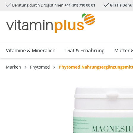
Beratung durch Drogistinnen
+41 (81) 710 00 01
Gratis Bonu
e springen
Zur Hauptnavigation springen
Vitamine & Mineralien
Diät & Ernährung
Mutter 
Marken
Phytomed
Phytomed Nahrungsergänzungsmitt