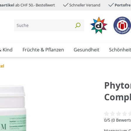
sartikel
ab CHF 50.- Bestellwert
Schneller Versand
Portofre
& Kind
Früchte & Pflanzen
Gesundheit
Schönhei
el
Phyto
Compl
Durchschnittl
0/5 (0 Bewer
Magnesium Co