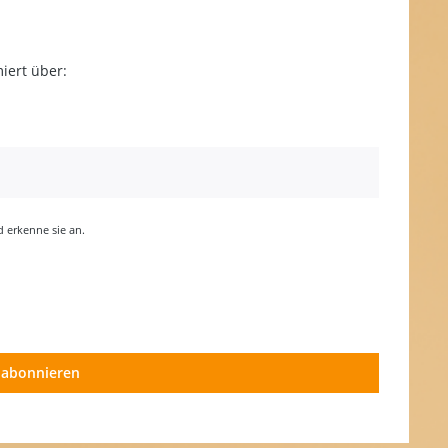
iert über:
erkenne sie an.
 abonnieren