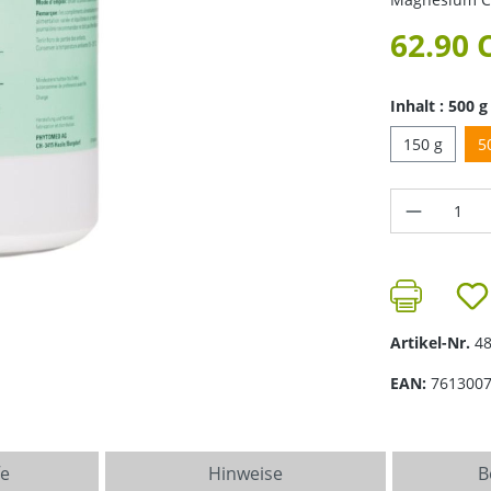
62.90 
Inhalt : 500 g
150 g
5
Produkt 
Artikel-Nr.
4
EAN:
761300
fe
Hinweise
B