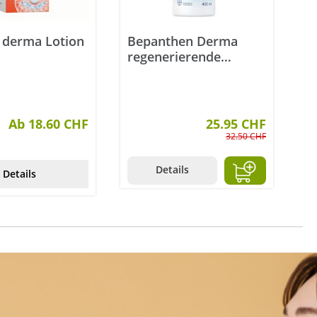
 derma Lotion
Bepanthen Derma
regenerierende
Körperlotion 400 ml
Ab 18.60 CHF
25.95 CHF
32.50 CHF
Details
Details