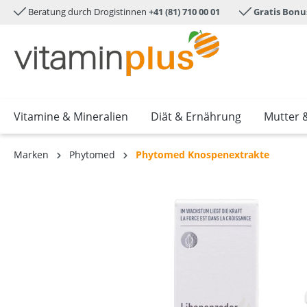
Beratung durch Drogistinnen
+41 (81) 710 00 01
Gratis Bonu
e springen
Zur Hauptnavigation springen
Vitamine & Mineralien
Diät & Ernährung
Mutter 
Marken
Phytomed
Phytomed Knospenextrakte