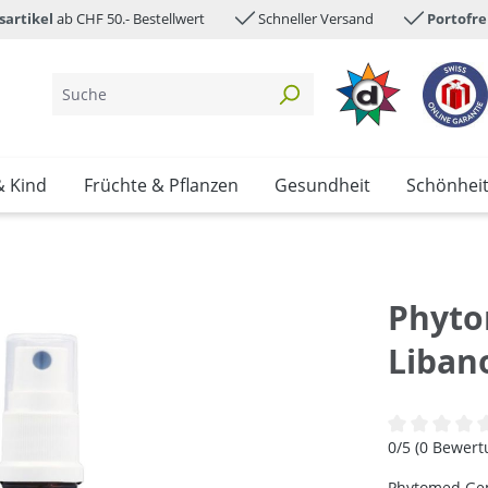
sartikel
ab CHF 50.- Bestellwert
Schneller Versand
Portofre
& Kind
Früchte & Pflanzen
Gesundheit
Schönhei
Phyto
Liban
Durchschnittl
0/5 (0 Bewer
Phytomed Gem