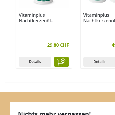
Vitaminplus
Vitaminplus
Nachtkerzenöl
Nachtkerzenö
Kapseln 500 mg 90
Kapseln 500 m
Stück
Stück
29.80 CHF
4
Details
Details
Nichts mehr verpassen!