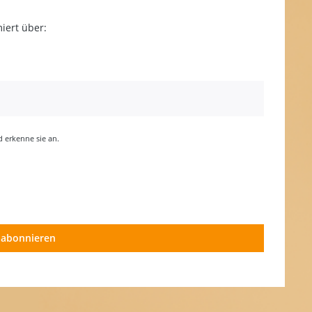
iert über:
erkenne sie an.
 abonnieren