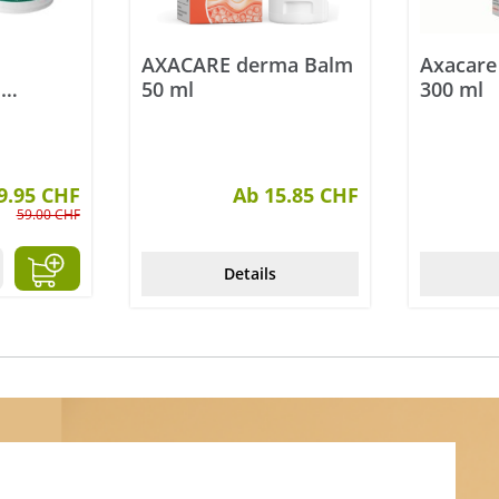
AXACARE derma Balm
Axacare
l
50 ml
300 ml
g 2x 90
9.95 CHF
Ab 15.85 CHF
59.00 CHF
Details