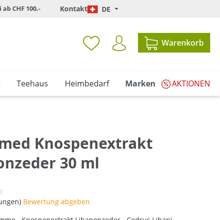
i ab CHF 100.-
Kontakt
DE
Warenkorb
t
Teehaus
Heimbedarf
Marken
AKTIONEN
med Knospenextrakt
onzeder 30 ml
iche Bewertung von 0 von 5 Sternen
tungen)
Bewertung abgeben
mo - Knospenextrakt Libanonzeder - Cedrus Libani.