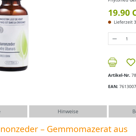
19.90 
Lieferzeit 
Produkt 
Artikel-Nr.
7
EAN:
761300
e
Hinweise
B
anonzeder – Gemmomazerat aus