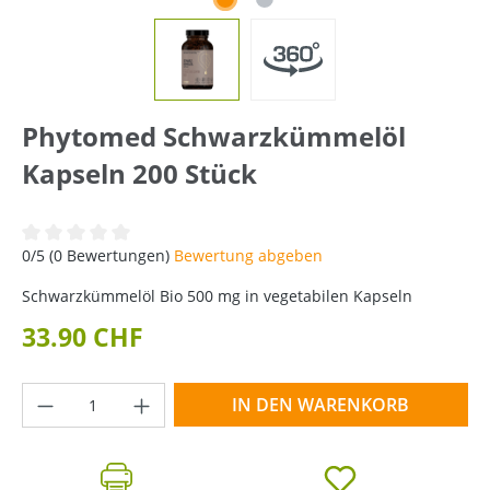
Phytomed Schwarzkümmelöl
Kapseln 200 Stück
Durchschnittliche Bewertung von 0 von 5 Sternen
0/5 (0 Bewertungen)
Bewertung abgeben
Schwarzkümmelöl Bio 500 mg in vegetabilen Kapseln
33.90 CHF
Produkt Anzahl: Gib den gewünschten Wer
IN DEN WARENKORB