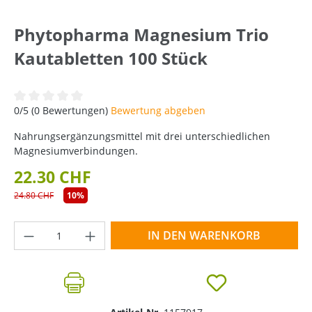
Phytopharma Magnesium Trio
Kautabletten 100 Stück
Durchschnittliche Bewertung von 0 von 5 Sternen
0/5 (0 Bewertungen)
Bewertung abgeben
Nahrungsergänzungsmittel mit drei unterschiedlichen
Magnesiumverbindungen.
22.30 CHF
24.80 CHF
10%
Produkt Anzahl: Gib den gewünschten Wer
IN DEN WARENKORB