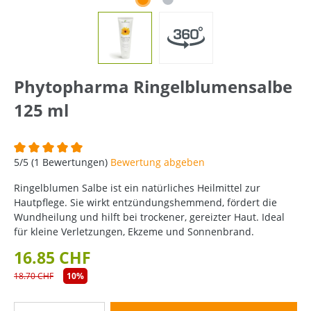
Phytopharma Ringelblumensalbe
125 ml
Durchschnittliche Bewertung von 5 von 5 Sternen
5/5 (1 Bewertungen)
Bewertung abgeben
Ringelblumen Salbe ist ein natürliches Heilmittel zur
Hautpflege. Sie wirkt entzündungshemmend, fördert die
Wundheilung und hilft bei trockener, gereizter Haut. Ideal
für kleine Verletzungen, Ekzeme und Sonnenbrand.
16.85 CHF
18.70 CHF
10%