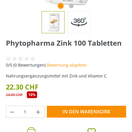
Phytopharma Zink 100 Tabletten
Durchschnittliche Bewertung von 0 von 5 Sternen
0/5 (0 Bewertungen)
Bewertung abgeben
Nahrungsergänzungsmittel mit Zink und Vitamin C.
22.30 CHF
24.80 CHF
10%
Produkt Anzahl: Gib den gewünschten Wer
IN DEN WARENKORB