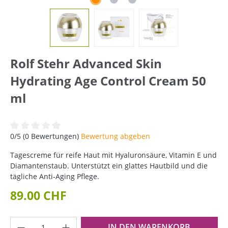
Rolf Stehr Advanced Skin
Hydrating Age Control Cream 50
ml
Durchschnittliche Bewertung von 0 von 5 Sternen
0/5 (0 Bewertungen)
Bewertung abgeben
Tagescreme für reife Haut mit Hyaluronsäure, Vitamin E und
Diamantenstaub. Unterstützt ein glattes Hautbild und die
tägliche Anti-Aging Pflege.
89.00 CHF
Produkt Anzahl: Gib den gewünschten Wer
IN DEN WARENKORB