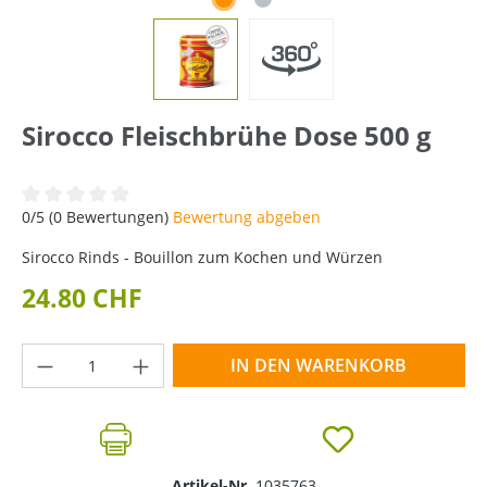
Sirocco Fleischbrühe Dose 500 g
Durchschnittliche Bewertung von 0 von 5 Sternen
0/5 (0 Bewertungen)
Bewertung abgeben
Sirocco Rinds - Bouillon zum Kochen und Würzen
24.80 CHF
Produkt Anzahl: Gib den gewünschten Wer
IN DEN WARENKORB
Artikel-Nr.
1035763