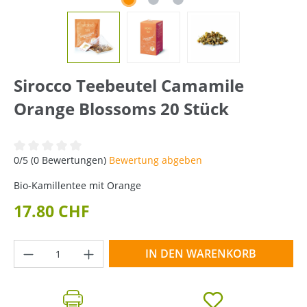
Sirocco Teebeutel Camamile
Orange Blossoms 20 Stück
Durchschnittliche Bewertung von 0 von 5 Sternen
0/5 (0 Bewertungen)
Bewertung abgeben
Bio-Kamillentee mit Orange
17.80 CHF
Produkt Anzahl: Gib den gewünschten Wer
IN DEN WARENKORB