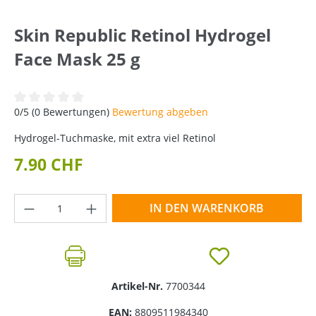
Skin Republic Retinol Hydrogel
Face Mask 25 g
Durchschnittliche Bewertung von 0 von 5 Sternen
0/5 (0 Bewertungen)
Bewertung abgeben
Hydrogel-Tuchmaske, mit extra viel Retinol
7.90 CHF
Produkt Anzahl: Gib den gewünschten Wer
IN DEN WARENKORB
Artikel-Nr.
7700344
EAN:
8809511984340