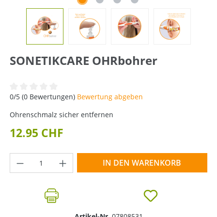
SONETIKCARE OHRbohrer
Durchschnittliche Bewertung von 0 von 5 Sternen
0/5 (0 Bewertungen)
Bewertung abgeben
Ohrenschmalz sicher entfernen
12.95 CHF
Produkt Anzahl: Gib den gewünschten Wer
IN DEN WARENKORB
Artikel-Nr.
07808531