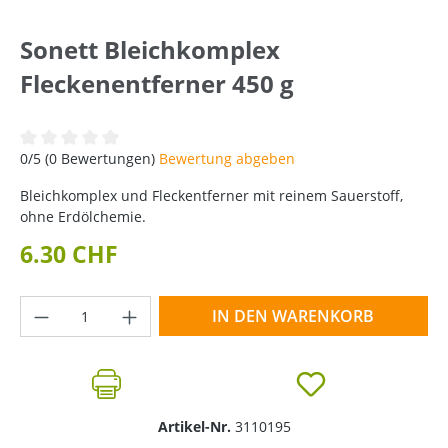
Sonett Bleichkomplex
Fleckenentferner 450 g
Durchschnittliche Bewertung von 0 von 5 Sternen
0/5 (0 Bewertungen)
Bewertung abgeben
Bleichkomplex und Fleckentferner mit reinem Sauerstoff,
ohne Erdölchemie.
6.30 CHF
Produkt Anzahl: Gib den gewünschten Wer
IN DEN WARENKORB
Artikel-Nr.
3110195