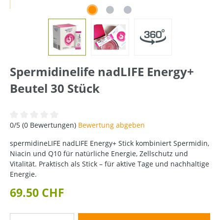
Spermidinelife nadLIFE Energy+
Beutel 30 Stück
Durchschnittliche Bewertung von 0 von 5 Sternen
0/5 (0 Bewertungen)
Bewertung abgeben
spermidineLIFE nadLIFE Energy+ Stick kombiniert Spermidin,
Niacin und Q10 für natürliche Energie, Zellschutz und
Vitalität. Praktisch als Stick – für aktive Tage und nachhaltige
Energie.
69.50 CHF