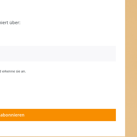
iert über:
erkenne sie an.
 abonnieren