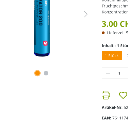
Fruchtgeschm
Konzentration
3.00 C
Lieferzeit 
Inhalt : 1 Stü
1 Stück
Produkt 
Artikel-Nr.
5
EAN:
761117