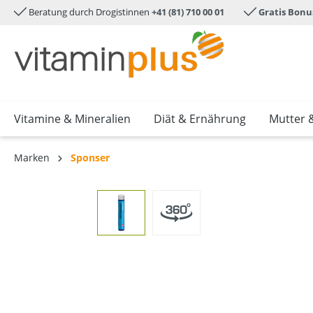
Beratung durch Drogistinnen
+41 (81) 710 00 01
Gratis Bonu
e springen
Zur Hauptnavigation springen
Vitamine & Mineralien
Diät & Ernährung
Mutter 
Marken
Sponser