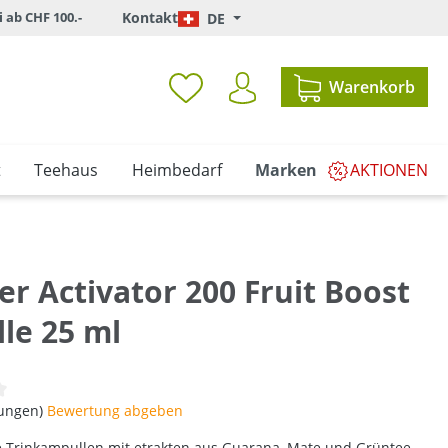
i ab CHF 100.-
Kontakt
DE
Warenkorb
t
Teehaus
Heimbedarf
Marken
AKTIONEN
r Activator 200 Fruit Boost
le 25 ml
iche Bewertung von 0 von 5 Sternen
tungen)
Bewertung abgeben
e Trinkampullen mit etrakten aus Guarana, Mate und Grüntee,