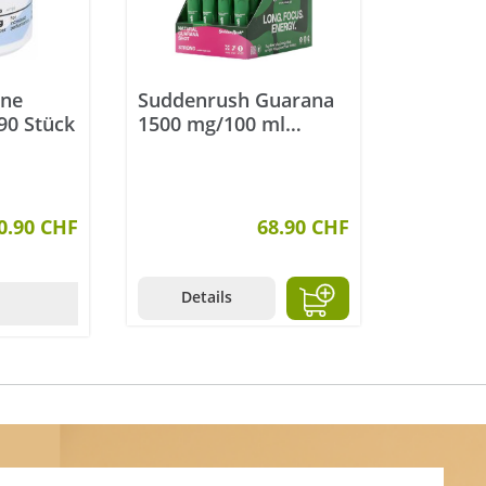
ine
Suddenrush Guarana
90 Stück
1500 mg/100 ml
Coffein 24 x 11 ml
ernen
0.90 CHF
68.90 CHF
Details