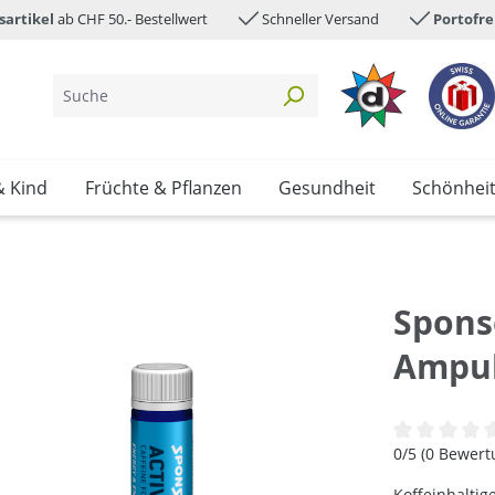
sartikel
ab CHF 50.- Bestellwert
Schneller Versand
Portofre
& Kind
Früchte & Pflanzen
Gesundheit
Schönhei
Sponse
Ampul
Durchschnittl
0/5 (0 Bewer
Koffeinhaltig