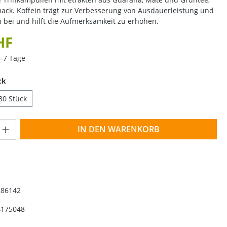
ack. Koffein trägt zur Verbesserung von Ausdauerleistung und
 bei und hilft die Aufmerksamkeit zu erhöhen.
HF
5-7 Tage
ck
30 Stück
Anzahl: Gib den gewünschten Wert ein o
IN DEN WARENKORB
286142
4175048