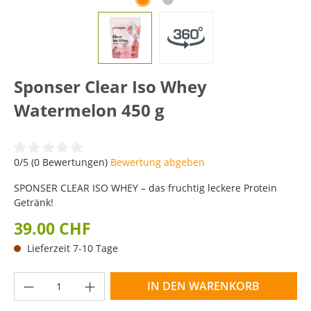
Sponser Clear Iso Whey
Watermelon 450 g
Durchschnittliche Bewertung von 0 von 5 Sternen
0/5 (0 Bewertungen)
Bewertung abgeben
SPONSER CLEAR ISO WHEY – das fruchtig leckere Protein
Getränk!
39.00 CHF
Lieferzeit 7-10 Tage
Produkt Anzahl: Gib den gewünschten Wer
IN DEN WARENKORB