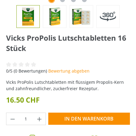
Vicks ProPolis Lutschtabletten 16
Stück
Durchschnittliche Bewertung von 0 von 5 Sternen
0/5 (0 Bewertungen)
Bewertung abgeben
Vicks ProPolis Lutschtabletten mit flüssigem Propolis-Kern
und zahnfreundlicher, zuckerfreier Rezeptur.
16.50 CHF
Produkt Anzahl: Gib den gewünschten Wer
IN DEN WARENKORB