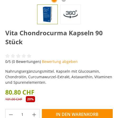
Vita Chondrocurma Kapseln 90
Stück
Durchschnittliche Bewertung von 0 von 5 Sternen
0/5 (0 Bewertungen)
Bewertung abgeben
Nahrungsergänzungsmittel. Kapseln mit Glucosamin,
Chondroitin, Curcumawurzel-Extrakt, Astaxanthin, Vitaminen
und Spurenelementen.
80.80 CHF
101.00 CHF
20%
Produkt Anzahl: Gib den gewünschten Wer
IN DEN WARENKORB