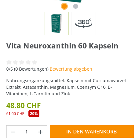
Vita Neuroxanthin 60 Kapseln
Durchschnittliche Bewertung von 0 von 5 Sternen
0/5 (0 Bewertungen)
Bewertung abgeben
Nahrungsergänzungsmittel. Kapseln mit Curcumawurzel-
Extrakt, Astaxanthin, Magnesium, Coenzym Q10, B-
Vitaminen, L-Carnitin und Zink.
48.80 CHF
61.00 CHF
20%
Produkt Anzahl: Gib den gewünschten Wer
IN DEN WARENKORB