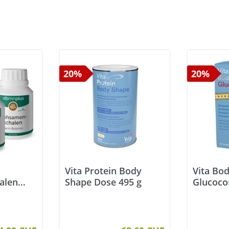
20%
20%
Vita Protein Body
Vita Bo
alen
Shape Dose 495 g
Glucoco
0 Stück
90 Stüc