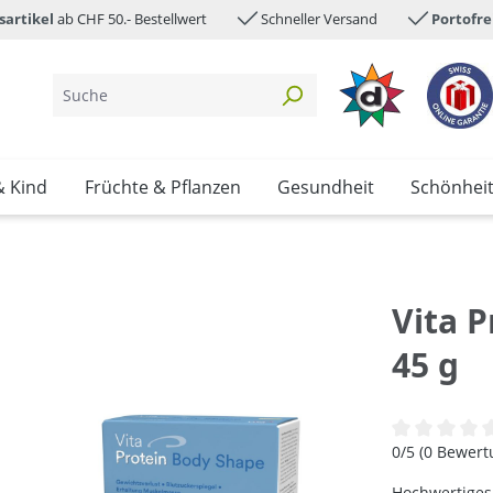
sartikel
ab CHF 50.- Bestellwert
Schneller Versand
Portofre
& Kind
Früchte & Pflanzen
Gesundheit
Schönhei
Vita 
45 g
Durchschnittl
0/5 (0 Bewer
Hochwertiges