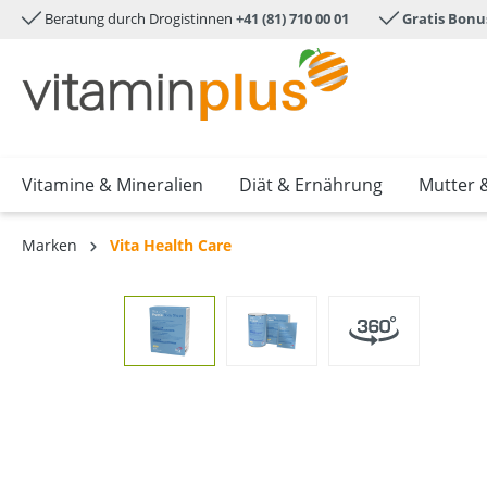
Beratung durch Drogistinnen
+41 (81) 710 00 01
Gratis Bonu
e springen
Zur Hauptnavigation springen
Vitamine & Mineralien
Diät & Ernährung
Mutter 
Marken
Vita Health Care