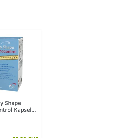
dy Shape
ntrol Kapseln
k