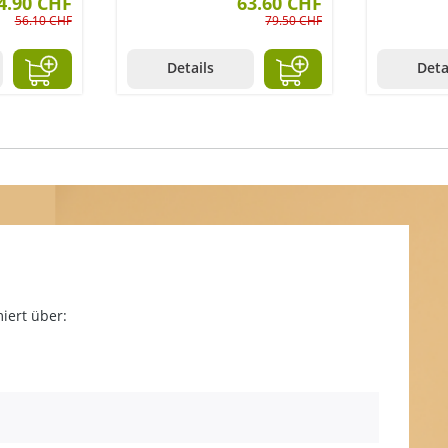
4.90 CHF
63.60 CHF
56.10 CHF
79.50 CHF
Details
Deta
iert über: