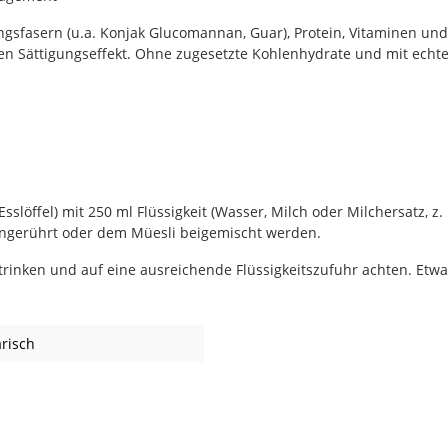
fasern (u.a. Konjak Glucomannan, Guar), Protein, Vitaminen und M
en Sättigungseffekt. Ohne zugesetzte Kohlenhydrate und mit echter
e Esslöffel) mit 250 ml Flüssigkeit (Wasser, Milch oder Milchersatz
eingerührt oder dem Müesli beigemischt werden.
inken und auf eine ausreichende Flüssigkeitszufuhr achten. Etwa 2
arisch