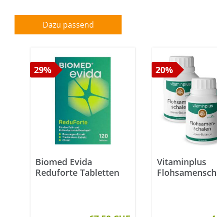
Dazu passend
29%
20%
Biomed Evida
Vitaminplus
Reduforte Tabletten
Flohsamensch
Kapseln 3x 12