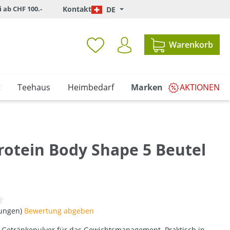
i ab CHF 100.-
Kontakt
DE
Warenkorb
t
Teehaus
Heimbedarf
Marken
AKTIONEN
Protein Body Shape 5 Beutel
iche Bewertung von 0 von 5 Sternen
tungen)
Bewertung abgeben
 Getränkepulver für das Gewichtsmanagement. Praktisch in