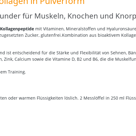
Collagen in Pulverform
rounder für Muskeln, Knochen und Knorp
 Kollagenpeptide
mit Vitaminen, Mineralstoffen und Hyaluronsäur
 zugesetzten Zucker, glutenfrei.Kombination aus bioaktivem Kolla
d ist entscheidend für die Stärke und Flexibilität von Sehnen, B
m, Zink, Calcium sowie die Vitamine D, B2 und B6, die die Muskelf
dem Training.
alten oder warmen Flüssigkeiten löslich. 2 Messlöffel in 250 ml Flüs