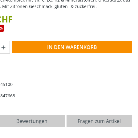
Mit Zitronen Geschmack, gluten- & zuckerfrei.
CHF
0%
Anzahl: Gib den gewünschten Wert ein o
IN DEN WARENKORB
145100
1847668
Bewertungen
Fragen zum Artikel