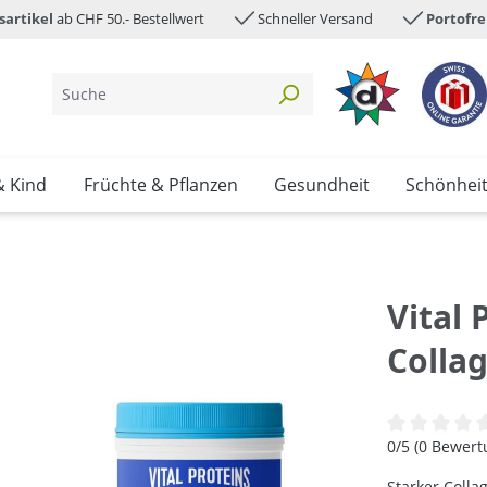
sartikel
ab CHF 50.- Bestellwert
Schneller Versand
Portofre
& Kind
Früchte & Pflanzen
Gesundheit
Schönhei
Vital 
Colla
Durchschnittl
0/5 (0 Bewer
Starker Colla