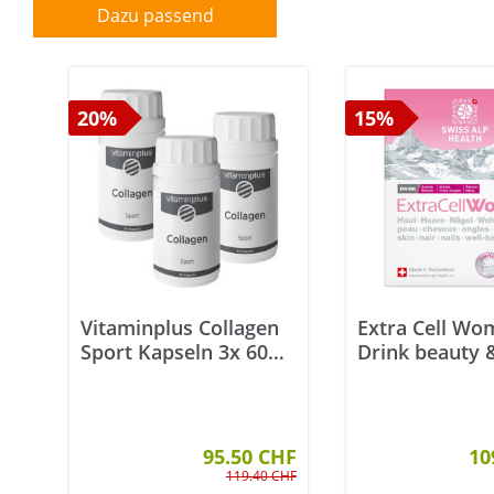
Dazu passend
20%
15%
Vitaminplus Collagen
Extra Cell Wo
Sport Kapseln 3x 60
Drink beauty 
Stück
wellness Beute
Stück
95.50 CHF
10
119.40 CHF