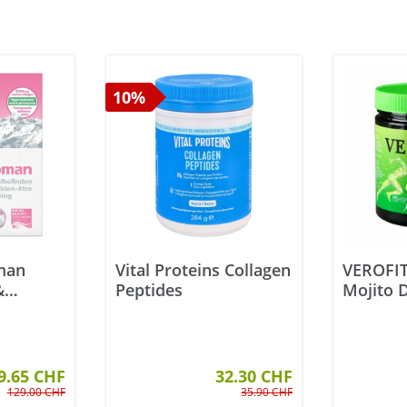
10%
man
Vital Proteins Collagen
VEROFIT
&
Peptides
Mojito 
l 20
9.65 CHF
32.30 CHF
129.00 CHF
35.90 CHF