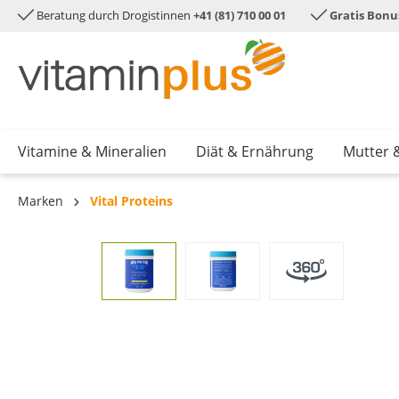
Beratung durch Drogistinnen
+41 (81) 710 00 01
Gratis Bonu
e springen
Zur Hauptnavigation springen
Vitamine & Mineralien
Diät & Ernährung
Mutter 
Marken
Vital Proteins