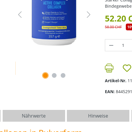
Bindegewebe. 
52.20 
58.00 CHF
1
Produkt 
Artikel-Nr.
1
EAN:
844529
Nährwerte
Hinweise