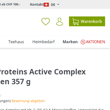
i ab CHF 100.-
Kontakt
DE
Warenkorb
t
Teehaus
Heimbedarf
Marken
AKTIONEN
Proteins Active Complex
gen 357 g
iche Bewertung von 0 von 5 Sternen
tungen)
Bewertung abgeben
gen-Komplex mit Vit. C, D3, K2 & Mineralstoffen. Unterstützt das