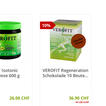
10%
 Isotonic
VEROFIT Regeneration
Dose 600 g
Schokolade 10 Beutel
à 70 g
26.00 CHF
36.90 CHF
41.00 CHF