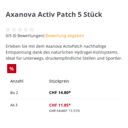
Axanova Activ Patch 5 Stück
Durchschnittliche Bewertung von 0 von 5 Sternen
0/5 (0 Bewertungen)
Bewertung abgeben
Erleben Sie mit dem Axanova ActivPatch nachhaltige
Entspannung dank des natürlichen Hydrogel-Kühlsystems.
Ideal für unterwegs, druckempfindliche Stellen und Sportler.
%
Anzahl
Stückpreis
CHF 14.80*
Bis
2
CHF 11.85*
Ab
3
CHF 14.80*
19.93%