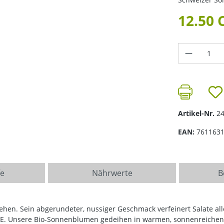
12.50 
Produkt 
Artikel-Nr.
2
EAN:
761163
fe
Nährwerte
B
ehen. Sein abgerundeter, nussiger Geschmack verfeinert Salate al
in E. Unsere Bio-Sonnenblumen gedeihen in warmen, sonnenreichen