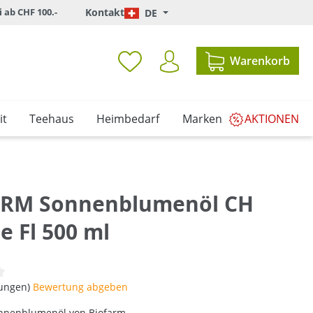
i ab CHF 100.-
Kontakt
DE
Warenkorb
it
Teehaus
Heimbedarf
Marken
AKTIONEN
RM Sonnenblumenöl CH
e Fl 500 ml
iche Bewertung von 0 von 5 Sternen
tungen)
Bewertung abgeben
nnenblumenöl von Biofarm.