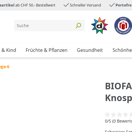
sartikel
ab CHF 50.- Bestellwert
Schneller Versand
Portofre
 & Kind
Früchte & Pflanzen
Gesundheit
Schönhe
ga-6
BIOFA
Knosp
Durchschnittl
0/5 (0 Bewer
Schweizer So