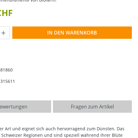
CHF
Anzahl: Gib den gewünschten Wert ein o
IN DEN WARENKORB
481860
1315611
ewertungen
Fragen zum Artikel
ler Art und eignet sich auch hervorragend zum Dünsten. Das
 Schweizer Regionen und sind speziell während ihrer Blüte