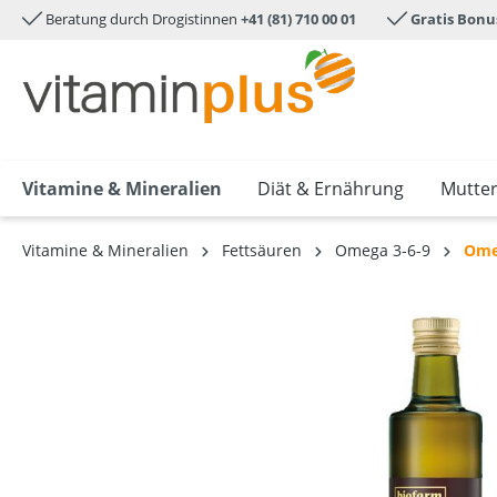
Beratung durch Drogistinnen
+41 (81) 710 00 01
Gratis Bonu
e springen
Zur Hauptnavigation springen
Vitamine & Mineralien
Diät & Ernährung
Mutter
Vitamine & Mineralien
Fettsäuren
Omega 3-6-9
Ome