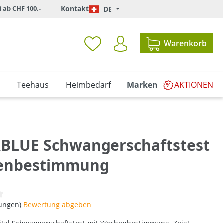
i ab CHF 100.-
Kontakt
DE
Warenkorb
t
Teehaus
Heimbedarf
Marken
AKTIONEN
BLUE Schwangerschaftstest
enbestimmung
iche Bewertung von 0 von 5 Sternen
tungen)
Bewertung abgeben
gital Schwangerschaftstest mit Wochenbestimmung. Zeigt