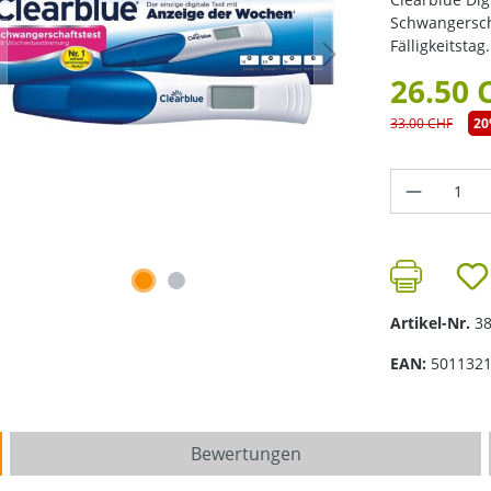
Schwangersch
Fälligkeitstag.
26.50 
33.00 CHF
2
Produkt 
Artikel-Nr.
3
EAN:
501132
Bewertungen