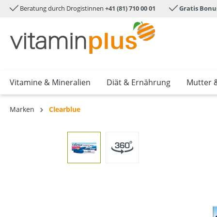
Beratung durch Drogistinnen
+41 (81) 710 00 01
Gratis Bonu
e springen
Zur Hauptnavigation springen
Vitamine & Mineralien
Diät & Ernährung
Mutter 
Marken
Clearblue