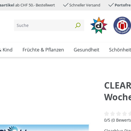
sartikel
ab CHF 50.- Bestellwert
Schneller Versand
Portofre
& Kind
Früchte & Pflanzen
Gesundheit
Schönhei
CLEAR
Woch
Durchschnittl
0/5 (0 Bewer
Clearblue Di