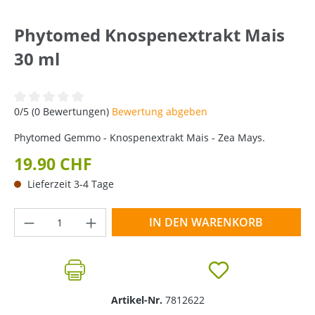
Phytomed Knospenextrakt Mais
30 ml
Durchschnittliche Bewertung von 0 von 5 Sternen
0/5 (0 Bewertungen)
Bewertung abgeben
Phytomed Gemmo - Knospenextrakt Mais - Zea Mays.
19.90 CHF
Lieferzeit 3-4 Tage
Produkt Anzahl: Gib den gewünschten Wer
IN DEN WARENKORB
Artikel-Nr.
7812622